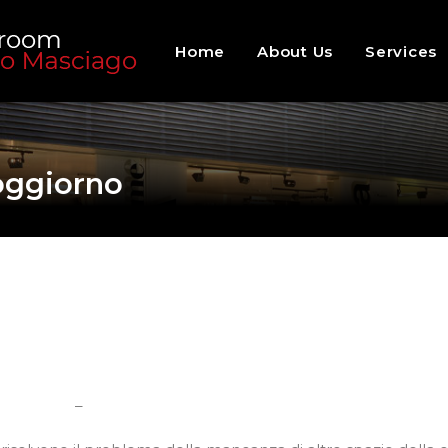
Home
About Us
Services
oggiorno
–