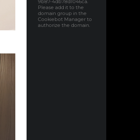
9b87-4db78d1046ca.
Please add it to the
domain group in the
Cookiebot Manager to
authorize the domain.