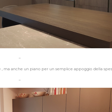
–
 , ma anche un piano per un semplice appoggio della spes
–