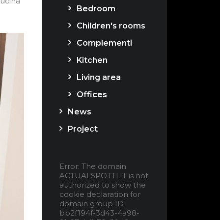
cucina
Bedroom
Children's rooms
Complementi
Kitchen
Living area
Offices
News
Project
Error: The domain
ACTUALSPOTTI.IT is not
authorized to show the
cookie declaration for
domain group ID
bb2f194f-3d43-4a98-