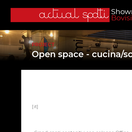
PROJECT
Open space - cucina/s
[:it]