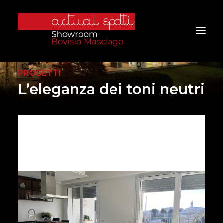
PROGETTI
L’eleganza dei toni neutri
Home
Chi Siamo
Servizi
Prodotti
Ambienti
Marchi
Progetti
Contatti