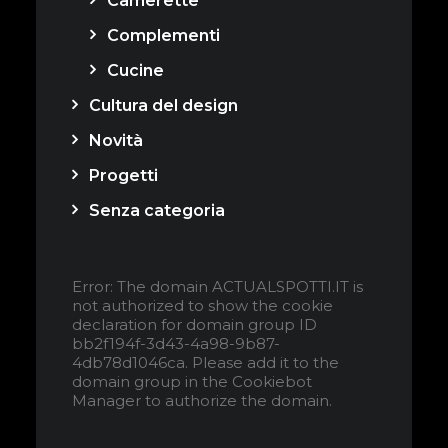
Camerette
Complementi
Cucine
Cultura del design
Novità
Progetti
Senza categoria
Error: The domain ACTUALSPOTTI.IT is
not authorized to show the cookie
declaration for domain group ID
bb2f194f-3d43-4a98-9b87-
4db78d1046ca. Please add it to the
domain group in the Cookiebot
Manager to authorize the domain.