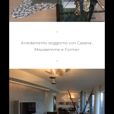
–
Arredamento soggiorno con Cassina ,
Misuraemme e Former
–