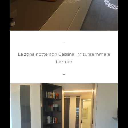
–
La zona notte con Cassina , Misuraemme e
Former
–