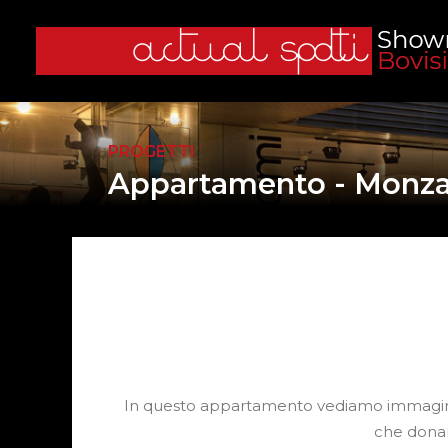
PROGETTI
Appartamento - Monz
In questo appartamento vediamo immagini di 
che donan