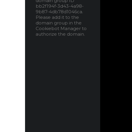
domain group ID
bb2f194f-3d43-4a98-
9b87-4db78d1046ca.
Please add it to the
domain group in the
Cookiebot Manager to
authorize the domain.