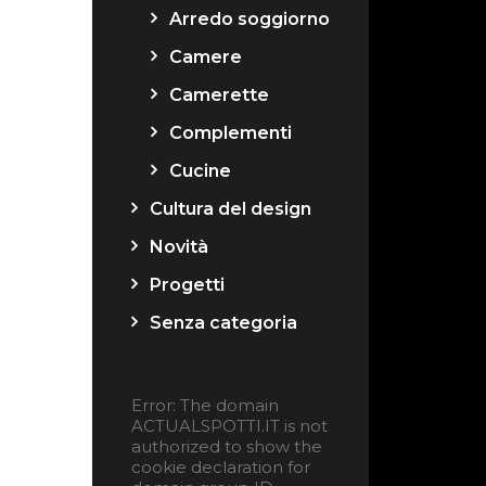
Arredo soggiorno
Camere
Camerette
Complementi
Cucine
Cultura del design
Novità
Progetti
Senza categoria
Error: The domain
ACTUALSPOTTI.IT is not
authorized to show the
cookie declaration for