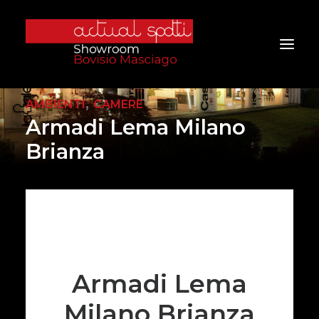
,
AMBIENTI
CAMERE
Armadi Lema Milano
Home
Brianza
Chi Siamo
Servizi
Prodotti
Ambienti
Marchi
Armadi Lema
Progetti
Milano Brianza
Contatti