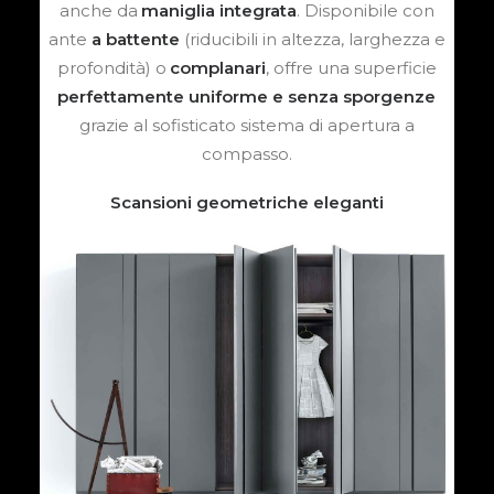
anche da
maniglia integrata
. Disponibile con
ante
a battente
(riducibili in altezza, larghezza e
profondità) o
complanari
, offre una superficie
perfettamente uniforme e senza sporgenze
grazie al sofisticato sistema di apertura a
compasso.
Scansioni geometriche eleganti