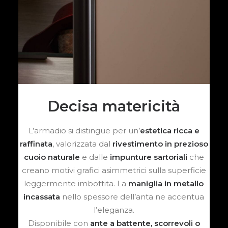
Decisa matericità
L’armadio si distingue per un’
estetica ricca e
raffinata
, valorizzata dal
rivestimento in prezioso
cuoio naturale
e dalle
impunture sartoriali
che
creano motivi grafici asimmetrici sulla superficie
leggermente imbottita. La
maniglia in metallo
incassata
nello spessore dell’anta ne accentua
l’eleganza.
Disponibile con
ante a battente, scorrevoli o